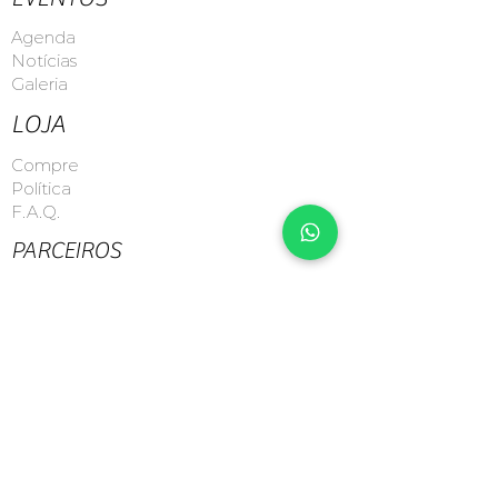
Agenda
Notícias
Galeria
LOJA
Compre
Política
F.A.Q.
PARCEIROS
Equipe
Patrocinadores
Patrocine
ENVIAR