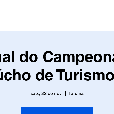
A
EVENTOS
HISTÓRIA
GALERIA
SEJA SÓCIO
NEWS
RESUL
nal do Campeon
cho de Turismo
sáb., 22 de nov.
  |  
Tarumã