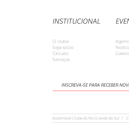
INSTITUCIONAL
EVE
O clube
Agen
Seja sócio
Notíci
Circuito
Galeri
Serviços
Automóvel Clube do Rio Grande do Sul / C