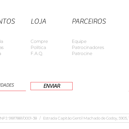
NTOS
LOJA
PARCEIROS
da
Compre
Equipe
as
Política
Patrocinadores
a
F.A.Q.
Patrocine
ENVIAR
NPJ: 91817881/0001-38 / Estrada Capitão Gentil Machado de Godoy, 590