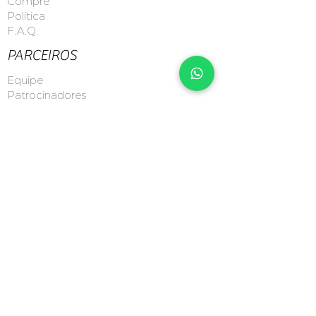
Compre
Política
F.A.Q.
PARCEIROS
Equipe
Patrocinadores
Patrocine
ENVIAR
CONTATO
Seg a Sex: 08h - 18h