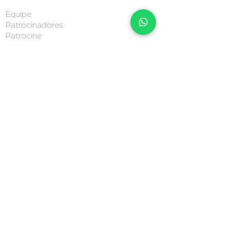
Equipe
Patrocinadores
Patrocine
ENVIAR
CONTATO
Seg a Sex: 08h - 18h
Sábado: 08h - 14h
+55 51 3485-1510
autodromodetaruma@gmail.com