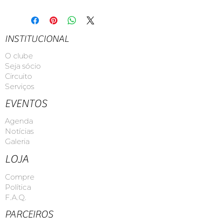
INSTITUCIONAL
O clube
Seja sócio
Circuito
Serviços
EVENTOS
Agenda
Notícias
Galeria
LOJA
Compre
Política
F.A.Q.
PARCEIROS